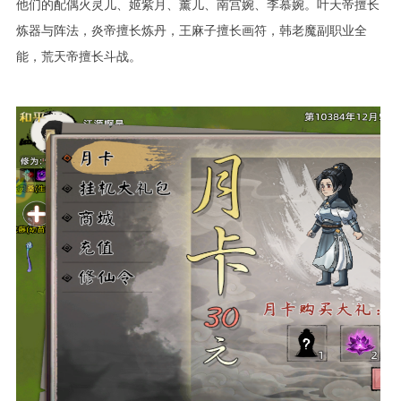
他们的配偶火灵儿、姬紫月、薰儿、南宫婉、李慕婉。叶天帝擅长
炼器与阵法，炎帝擅长炼丹，王麻子擅长画符，韩老魔副职业全
能，荒天帝擅长斗战。