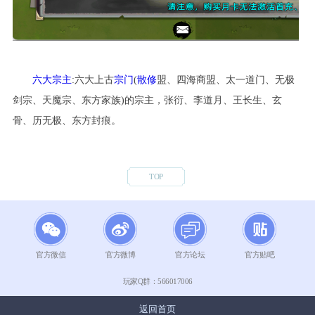
六大宗主
:六大上古
宗门
(
散修
盟、四海商盟、太一道门、无极
剑宗、天魔宗、东方家族)的宗主，张衍、李道月、王长生、玄
骨、历无极、东方封痕。
TOP
官方微信
官方微博
官方论坛
官方贴吧
玩家Q群：
566017006
返回首页