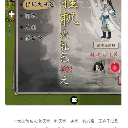
十大主角名人:荒天帝、叶天帝、炎帝、韩老魔、王麻子以及