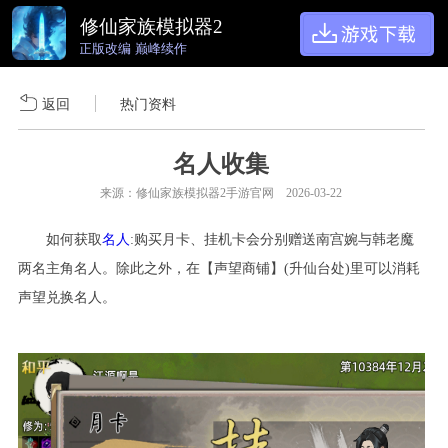
修仙家族模拟器2
正版改编 巅峰续作
返回
热门资料
名人收集
来源：修仙家族模拟器2手游官网 2026-03-22
如何获取
名人
:购买月卡、挂机卡会分别赠送南宫婉与韩老魔
两名主角名人。除此之外，在【声望商铺】(升仙台处)里可以消耗
声望兑换名人。