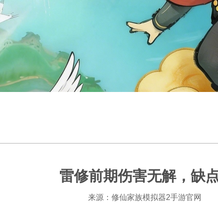
雷修前期伤害无解，缺
来源：修仙家族模拟器2手游官网