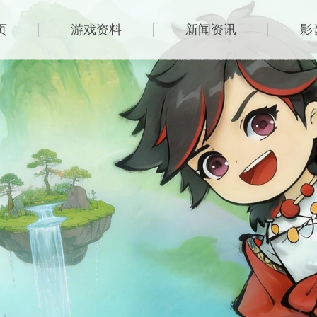
页
游戏资料
新闻资讯
影