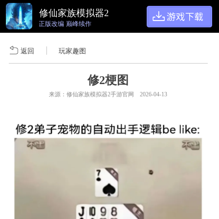
修仙家族模拟器2
正版改编 巅峰续作
返回
玩家趣图
修2梗图
来源：修仙家族模拟器2手游官网 2026-04-13