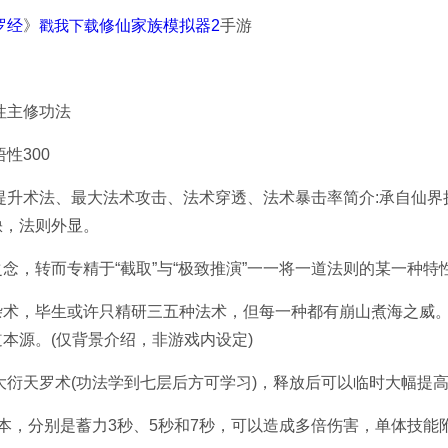
戳我下载
罗经
》
修仙家族模拟器2
手游
性主修功法
性300
提升术法、最大法术攻击、法术穿透、法术暴击率简介:承自仙界
缺，法则外显。
念，转而专精于“截取”与“极致推演”一一将一道法则的某一种
杂术，毕生或许只精研三五种法术，但每一种都有崩山煮海之威
本源。(仅背景介绍，非游戏内设定)
大衍天罗术(功法学到七层后方可学习)，释放后可以临时大幅提
本，分别是蓄力3秒、5秒和7秒，可以造成多倍伤害，单体技能