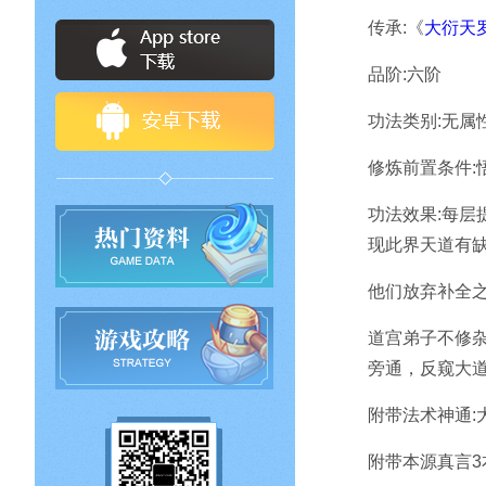
传承:《
大衍天
品阶:六阶
功法类别:无属
修炼前置条件:悟
功法效果:每层
现此界天道有
他们放弃补全之
道宫弟子不修
旁通，反窥大道
附带法术神通:
附带本源真言3