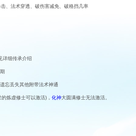
暴击、法术穿透、破伤害减免、破格挡几率
见详细传承介绍
乘期
部遗忘丢失其他附带法术神通
世的炼虚修士可以激活)，
化神
大圆满修士无法激活。