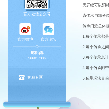
天罗经可以消
官方微信公众号
该传承与部分
传承门派总体
1.每个传承都
官方微博
官方论坛
2.每个传承之
玩家Q群
3.每个传承总
566017006
4.每个传承附
客服专区
5.传承玩法目